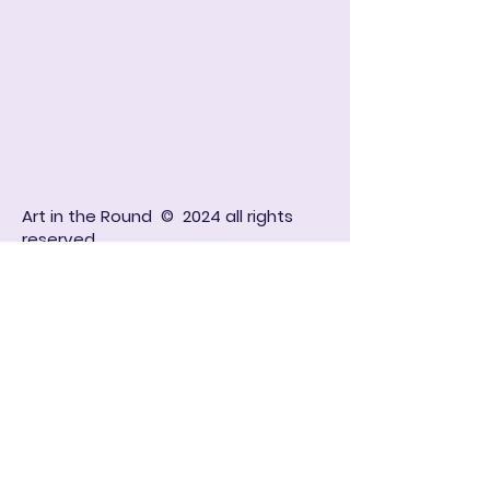
Art in the Round © 2024 all rights
reserved
Kwaku Sarfo Rd
Box KF 2657
Koforidua