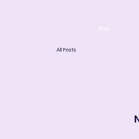
ART IN THE ROUND
Portfolio
About
Resume
Blog
E-learni
All Posts