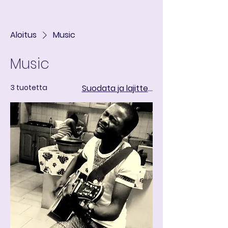
ART IN THE ROUND
Ostoskori
Aloitus
Music
Music
3 tuotetta
Suodata ja lajittele